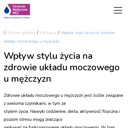
O NAS
/
/
Strona główna
Edukacja
Wpływ stylu życia na zdrowie
O Centrum Medycznym
układu moczowego u mężczyzn
MCC
Aktualności
Wpływ stylu życia na
Media o nas
Nasi Partnerzy
zdrowie układu moczowego
Galeria
Dołącz do naszego
u mężczyzn
Zespołu
Kontakt
Dla inwestorów
Zdrowie układu moczowego u mężczyzn jest ściśle związane
NASZ ZESPÓŁ
z wieloma czynnikami, w tym ze
Lekarze
stylem życia. Nawyki codzienne, dieta, aktywność fizyczna i
Fizjoterapeuci
poziom stresu mogą znacząco
Inni specjaliści
wpływać na funkcjonowanie układu moczowego. W tym