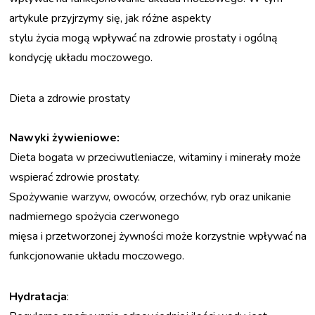
OFERTA
artykule przyjrzymy się, jak różne aspekty
Konsultacje lekarskie
stylu życia mogą wpływać na zdrowie prostaty i ogólną
Fizjoterapia
uroginekologiczna dla
kondycję układu moczowego.
kobiet
Rehabilitacja
urologiczna dla
Dieta a zdrowie prostaty
mężczyzn
Cennik usług
Nawyki żywieniowe:
PROGRAMY
Dieta bogata w przeciwutleniacze, witaminy i minerały może
Programy i rabaty
Program dla mężczyzn
wspierać zdrowie prostaty.
przygotowujących się
Spożywanie warzyw, owoców, orzechów, ryb oraz unikanie
do operacji
Program
nadmiernego spożycia czerwonego
rehabilitacyjny dla
mięsa i przetworzonej żywności może korzystnie wpływać na
mężczyzn po
prostatektomii
funkcjonowanie układu moczowego.
Program dla kobiet z
nadmierną masą ciała
Program dla kobiet z
Hydratacja
:
endometriozą