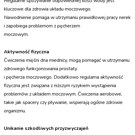
Regularne spożywanie odpowiedniej ilości wody jest
Program dla
przyszłych mam
kluczowe dla zdrowia układu moczowego.
Program dla
Nawodnienie pomaga w utrzymaniu prawidłowej pracy nerek
początkujących mam
i zapobiega problemom z pęcherzem
STREFA PACJENTA
moczowym.
Strefa edukacji
Przygotowanie do
konsultacji lekarskiej
Aktywność fizyczna
Przygotowanie do
Ćwiczenia mięśni dna miednicy, mogą pomagać w utrzymaniu
konsultacji
fizjoterapeutycznej
zdrowego funkcjonowania prostaty
Przygotowanie do
i pęcherza moczowego. Dodatkowo regularna aktywność
zajęć fizjoterapii
fizyczna jest związana z niższym ryzykiem wystąpienia
ZADZWOŃ
problemów z układem moczowym. Ćwiczenia aerobowe,
takie jak spacery czy pływanie, wspierają ogólne zdrowie
organizmu.
Unikanie szkodliwych przyzwyczajeń